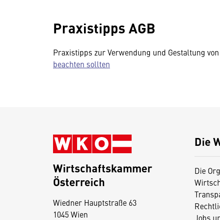
Praxistipps AGB
Praxistipps zur Verwendung und Gestaltung vo
beachten sollten
Die 
Wirtschaftskammer
Die Org
Österreich
Wirtsc
D
Transp
Wiedner Hauptstraße 63
i
Rechtl
1045 Wien
Jobs u
e