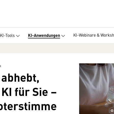
KI-Webinare & Works
KI-Tools
KI-Anwendungen
k
abhebt,
KI für Sie –
oterstimme