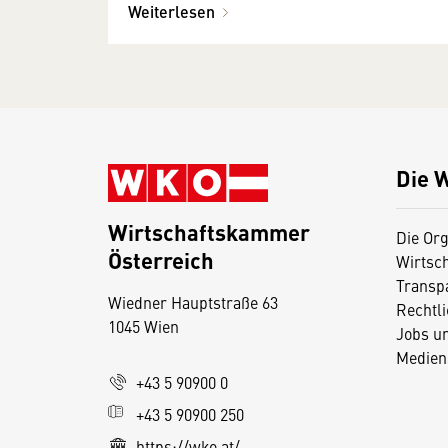
Weiterlesen
Die 
Wirtschaftskammer
Die Org
Österreich
Wirtsc
D
Transp
Wiedner Hauptstraße 63
i
Rechtl
1045 Wien
Jobs u
e
Medien
s
+43 5 90900 0
e
+43 5 90900 250
S
e
https://wko.at/