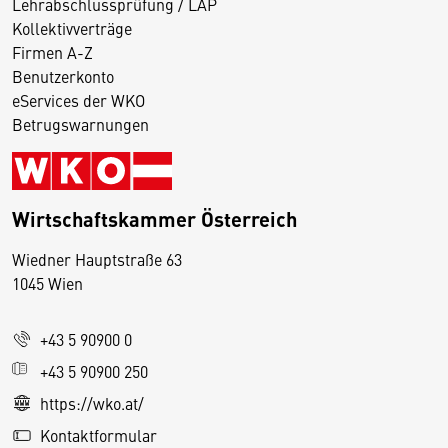
Lehrabschlussprüfung / LAP
Kollektivverträge
Firmen A-Z
Benutzerkonto
eServices der WKO
Betrugswarnungen
Wirtschaftskammer Österreich
Wiedner Hauptstraße 63
D
1045 Wien
i
e
+43 5 90900 0
s
e
+43 5 90900 250
S
https://wko.at/
e
Kontaktformular