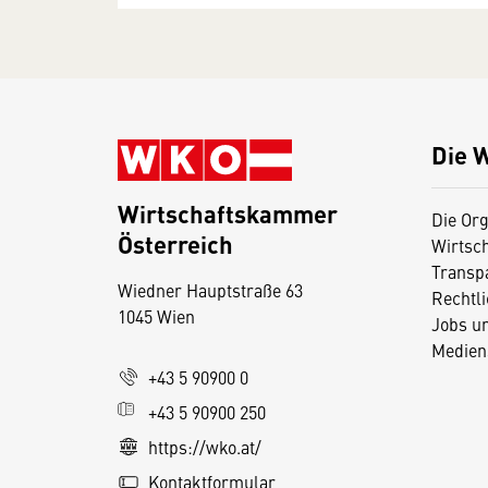
Die 
Wirtschaftskammer
Die Org
Österreich
Wirtsc
D
Transp
Wiedner Hauptstraße 63
i
Rechtl
1045 Wien
Jobs u
e
Medien
s
+43 5 90900 0
e
+43 5 90900 250
S
e
https://wko.at/
it
Kontaktformular