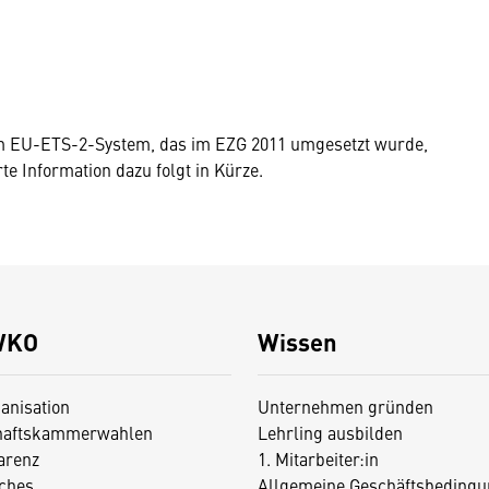
n
m EU-ETS-2-System, das im EZG 2011 umgesetzt wurde,
te Information dazu folgt in Kürze.
WKO
Wissen
anisation
Unternehmen gründen
haftskammerwahlen
Lehrling ausbilden
arenz
1. Mitarbeiter:in
iches
Allgemeine Geschäftsbedingu