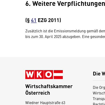
6. Weitere Verpflichtunge
(§
41
EZG 2011)
Zusätzlich ist die Emissionsmeldung gemäß de
bis zum 30. April 2025 abzugeben. Eine gesonder
Die 
Wirtschaftskammer
Die Org
Österreich
Wirtsc
D
Transp
Wiedner Hauptstraße 63
i
Rechtl