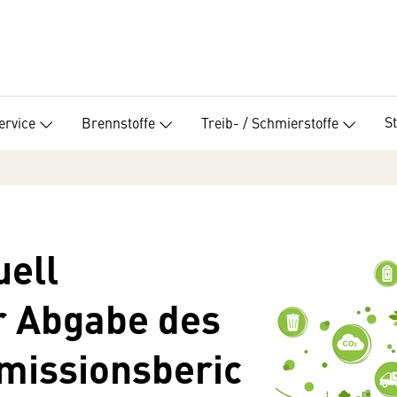
S
ervice
Brennstoffe
Treib- / Schmierstoffe
uell
er Abgabe des
missionsberic