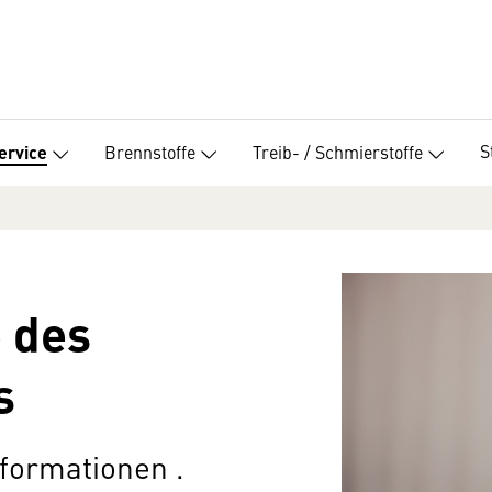
S
Brennstoffe
Treib- / Schmierstoffe
ervice
 des
s
nformationen .