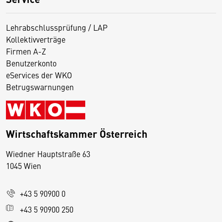
Lehrabschlussprüfung / LAP
Kollektivverträge
Firmen A-Z
Benutzerkonto
eServices der WKO
Betrugswarnungen
Wirtschaftskammer Österreich
Wiedner Hauptstraße 63
D
1045 Wien
i
e
+43 5 90900 0
s
e
+43 5 90900 250