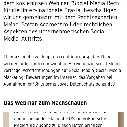
dem kostenlosen Webinar "Social Media Recht
für die (inter-)nationale Praxis" beschäftigen
wir uns gemeinsam mit dem Rechtsexperten
MMag. Stefan Adametz mit den rechtlichen
Aspekten des unternehmerischen Social-
Media-Auftritts.
Wir benötigen Ihre Zustimmung
Thema sind die wichtigsten rechtlichen Aspekte. Dabei
werden unter anderem wichtige Bereiche wie Social Media-
Hier würden wir Ihnen gerne einen externen
Verträge, Veröffentlichungen auf Social Media, Social Media-
Inhalt anzeigen. Dafür benötigen wir allerdings
Marketing, Bewertungen im Internet, das Vorgehen bei
Ihre Zustimmung, da Ihr Browser
Abmahnungen/Shitstorms sowie Datenschutz behandelt.
personenbezogene technische Daten zu Geräten
und Nutzerverhalten mitunter mit US-
amerikanischen Anbietern austauscht.
Das Webinar zum Nachschauen
Diese Daten unterliegen keinem dem EU-
Datenschutzrecht angemessenen Schutzniveau
und insbesondere kann die US-amerikanische
Regierung Zugang zu diesen Daten erlangen.