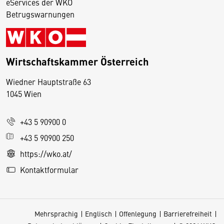
eServices der WKO
Betrugswarnungen
Wirtschaftskammer Österreich
Wiedner Hauptstraße 63
D
1045 Wien
i
e
+43 5 90900 0
s
e
+43 5 90900 250
S
https://wko.at/
e
Kontaktformular
it
e
v
Mehrsprachig
Englisch
Offenlegung
Barrierefreiheit
e