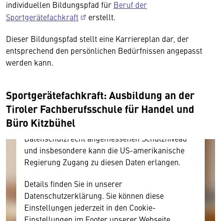
individuellen Bildungspfad für
Beruf der
Sportgerätefachkraft
erstellt.
Wir benötigen Ihre Zustimmung
Dieser Bildungspfad stellt eine Karriereplan dar, der
entsprechend den persönlichen Bedürfnissen angepasst
Hier würden wir Ihnen gerne einen externen
werden kann.
Inhalt anzeigen. Dafür benötigen wir allerdings
Ihre Zustimmung, da Ihr Browser
personenbezogene technische Daten zu Geräten
Sportgerätefachkraft: Ausbildung an der
und Nutzerverhalten mitunter mit US-
Tiroler Fachberufsschule für Handel und
amerikanischen Anbietern austauscht.
Büro Kitzbühel
Diese Daten unterliegen keinem dem EU-
Datenschutzrecht angemessenen Schutzniveau
und insbesondere kann die US-amerikanische
Regierung Zugang zu diesen Daten erlangen.
Details finden Sie in unserer
Datenschutzerklärung. Sie können diese
Einstellungen jederzeit in den Cookie-
Einstellungen im Footer unserer Webseite