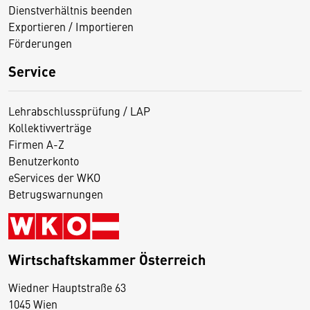
Dienstverhältnis beenden
Exportieren / Importieren
Förderungen
Service
Lehrabschlussprüfung / LAP
Kollektivverträge
Firmen A-Z
Benutzerkonto
eServices der WKO
Betrugswarnungen
Wirtschaftskammer Österreich
Wiedner Hauptstraße 63
D
1045 Wien
i