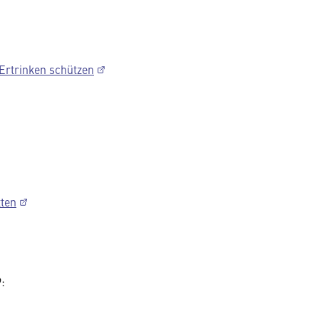
Ertrinken schützen
tten
9: