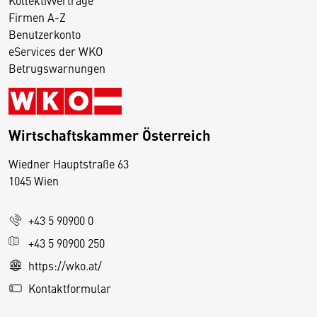
Firmen A-Z
Benutzerkonto
eServices der WKO
Betrugswarnungen
Wirtschaftskammer Österreich
Wiedner Hauptstraße 63
D
1045 Wien
i
e
+43 5 90900 0
s
e
+43 5 90900 250
S
https://wko.at/
e
Kontaktformular
it