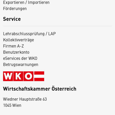
Exportieren / Importieren
Förderungen
Service
Lehrabschlussprüfung / LAP
Kollektivverträge
Firmen A-Z
Benutzerkonto
eServices der WKO
Betrugswarnungen
Wirtschaftskammer Österreich
Wiedner Hauptstraße 63
D
1045 Wien
i
e