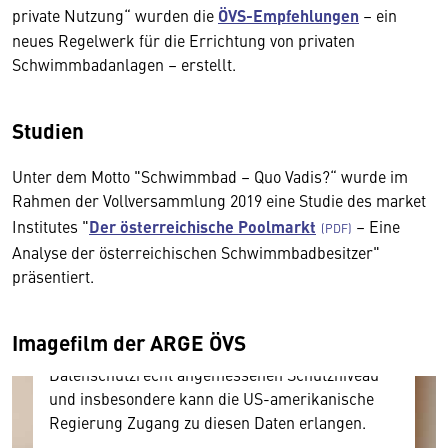
private Nutzung“ wurden die
ÖVS-Empfehlungen
– ein
neues Regelwerk für die Errichtung von privaten
Schwimmbadanlagen – erstellt.
Studien
Wir benötigen Ihre Zustimmung
Unter dem Motto "Schwimmbad – Quo Vadis?“ wurde im
Rahmen der Vollversammlung 2019 eine Studie des market
Hier würden wir Ihnen gerne einen externen
Institutes "
Der österreichische Poolmarkt
– Eine
Inhalt anzeigen. Dafür benötigen wir allerdings
Analyse der österreichischen Schwimmbadbesitzer"
Ihre Zustimmung, da Ihr Browser
präsentiert.
personenbezogene technische Daten zu Geräten
und Nutzerverhalten mitunter mit US-
amerikanischen Anbietern austauscht.
Imagefilm der ARGE ÖVS
Diese Daten unterliegen keinem dem EU-
Datenschutzrecht angemessenen Schutzniveau
und insbesondere kann die US-amerikanische
Regierung Zugang zu diesen Daten erlangen.