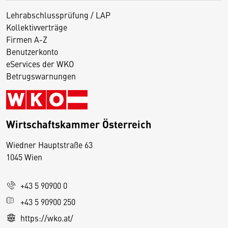
Lehrabschlussprüfung / LAP
Kollektivverträge
Firmen A-Z
Benutzerkonto
eServices der WKO
Betrugswarnungen
Wirtschaftskammer Österreich
Wiedner Hauptstraße 63
D
1045 Wien
i
e
+43 5 90900 0
s
e
+43 5 90900 250
S
https://wko.at/