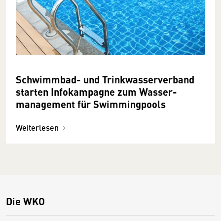
Schwimmbad- und Trink­wasser­­­­verband
starten Info­­kampagne zum Wasser­­­
manage­ment für Swimming­­­pools
Weiterlesen
Die WKO