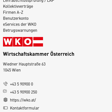
Kollektivverträge
Firmen A-Z
Benutzerkonto
eServices der WKO
Betrugswarnungen
Wirtschaftskammer Österreich
Wiedner Hauptstraße 63
D
1045 Wien
i
e
+43 5 90900 0
s
e
+43 5 90900 250
S
https://wko.at/
e
Kontaktformular