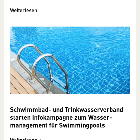
Weiterlesen
Schwimmbad- und Trink­wasser­­­­verband
starten Info­­kampagne zum Wasser­­­
manage­ment für Swimming­­­pools
Weiterlesen