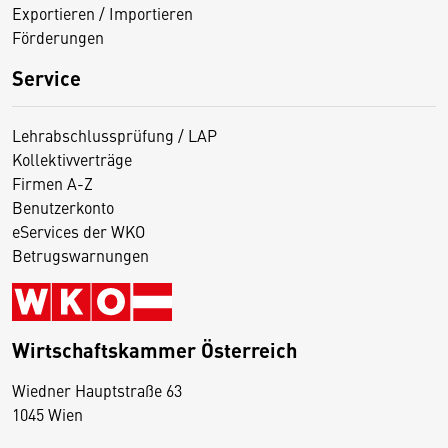
Exportieren / Importieren
Förderungen
Service
Lehrabschlussprüfung / LAP
Kollektivverträge
Firmen A-Z
Benutzerkonto
eServices der WKO
Betrugswarnungen
Wirtschaftskammer Österreich
Wiedner Hauptstraße 63
D
1045 Wien
i