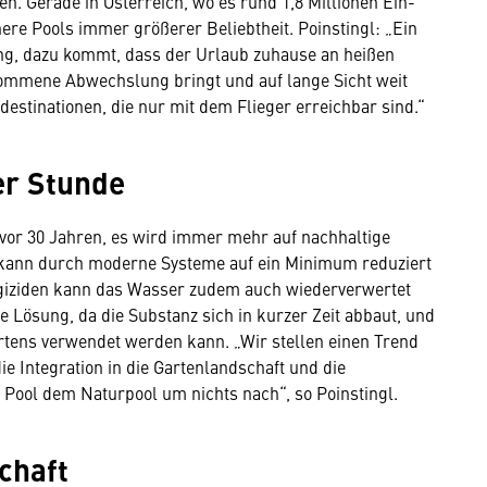
 Gerade in Österreich, wo es rund 1,8 Millionen Ein-
nere Pools immer größerer Beliebtheit. Poinstingl: „Ein
rung, dazu kommt, dass der Urlaub zuhause an heißen
mmene Abwechslung bringt und auf lange Sicht weit
destinationen, die nur mit dem Flieger erreichbar sind.“
er Stunde
vor 30 Jahren, es wird immer mehr auf nachhaltige
 kann durch moderne Systeme auf ein Minimum reduziert
lgiziden kann das Wasser zudem auch wiederverwertet
e Lösung, da die Substanz sich in kurzer Zeit abbaut, und
tens verwendet werden kann. „Wir stellen einen Trend
ie Integration in die Gartenlandschaft und die
r Pool dem Naturpool um nichts nach“, so Poinstingl.
chaft