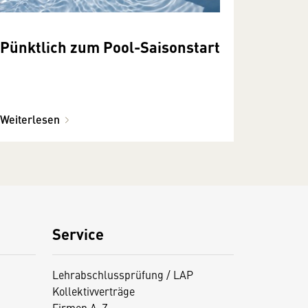
Pünktlich zum Pool­-Saison­­­start
Weiterlesen
Service
Lehrabschlussprüfung / LAP
Kollektivverträge
Firmen A-Z