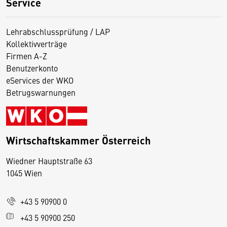
Service
Lehrabschlussprüfung / LAP
Kollektivverträge
Firmen A-Z
Benutzerkonto
eServices der WKO
Betrugswarnungen
Wirtschaftskammer Österreich
Wiedner Hauptstraße 63
D
1045 Wien
i
e
+43 5 90900 0
s
e
+43 5 90900 250