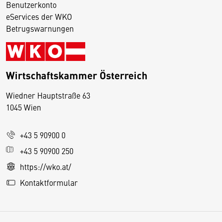
Benutzerkonto
eServices der WKO
Betrugswarnungen
Wirtschaftskammer Österreich
Wiedner Hauptstraße 63
D
1045 Wien
i
e
+43 5 90900 0
s
e
+43 5 90900 250
S
https://wko.at/
e
Kontaktformular
it
e
v