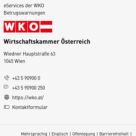
eServices der WKO
Betrugswarnungen
Wirtschaftskammer Österreich
Wiedner Hauptstraße 63
D
1045 Wien
i
e
+43 5 90900 0
s
e
+43 5 90900 250
S
https://wko.at/
e
Kontaktformular
it
e
v
Mehrsprachig
Englisch
Offenlegung
Barrierefreiheit