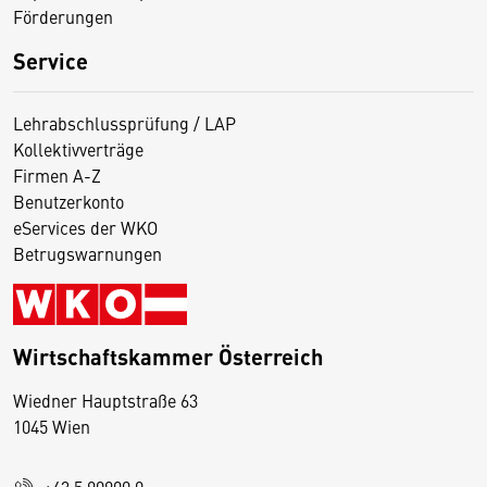
Förderungen
Service
Lehrabschlussprüfung / LAP
Kollektivverträge
Firmen A-Z
Benutzerkonto
eServices der WKO
Betrugswarnungen
Wirtschaftskammer Österreich
Wiedner Hauptstraße 63
D
1045 Wien
i
e
+43 5 90900 0