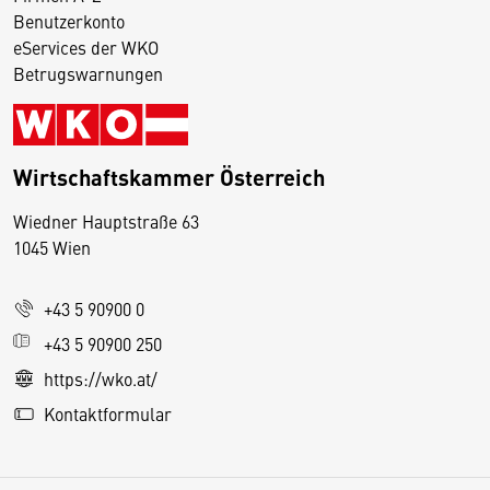
Benutzerkonto
eServices der WKO
Betrugswarnungen
Wirtschaftskammer Österreich
Wiedner Hauptstraße 63
D
1045 Wien
i
e
+43 5 90900 0
s
e
+43 5 90900 250
S
https://wko.at/
e
Kontaktformular
it
e