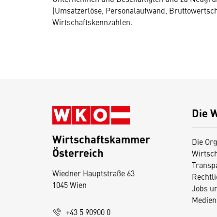
(Umsatzerlöse, Personalaufwand, Bruttowertschö
Wirtschaftskennzahlen.
Die 
Wirtschaftskammer
Die Org
Österreich
Wirtsc
D
Transp
Wiedner Hauptstraße 63
i
Rechtl
1045 Wien
Jobs u
e
Medien
s
+43 5 90900 0
e