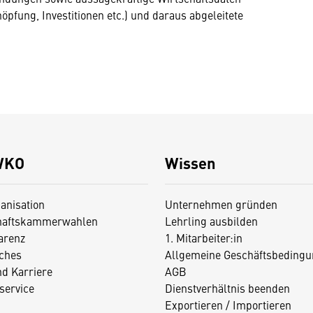
pfung, Investitionen etc.) und daraus abgeleitete
WKO
Wissen
anisation
Unternehmen gründen
haftskammerwahlen
Lehrling ausbilden
arenz
1. Mitarbeiter:in
iches
Allgemeine Geschäftsbedingu
nd Karriere
AGB
service
Dienstverhältnis beenden
Exportieren / Importieren