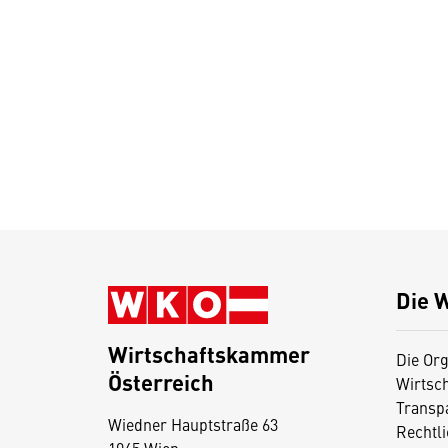
Die 
Wirtschaftskammer
Die Org
Österreich
Wirtsc
D
Transp
Wiedner Hauptstraße 63
i
Rechtl