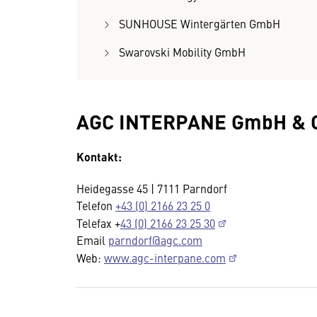
SUNHOUSE Wintergärten GmbH
Swarovski Mobility GmbH
AGC INTERPANE GmbH & 
Kontakt:
Heidegasse 45 | 7111 Parndorf
Telefon
+43 (0) 2166 23 25 0
Telefax +
43 (0) 2166 23 25 30
Email
parndorf@agc.com
Web:
www.agc-interpane.com