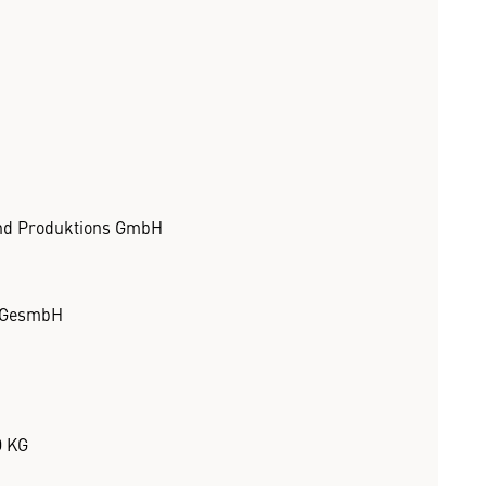
nd Produktions GmbH
s GesmbH
O KG