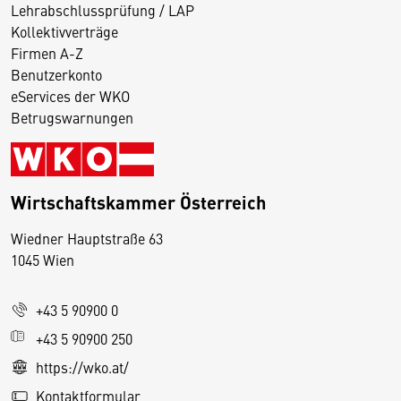
Lehrabschlussprüfung / LAP
Kollektivverträge
Firmen A-Z
Benutzerkonto
eServices der WKO
Betrugswarnungen
Wirtschaftskammer Österreich
Wiedner Hauptstraße 63
D
1045 Wien
i
e
+43 5 90900 0
s
e
+43 5 90900 250
S
https://wko.at/
e
Kontaktformular