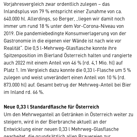
Vorjahresvergleich zwar ordentlich zulegen – das
Inlandsplus von 79 % entspricht einer Zunahme von ca.
640.000 hl. Allerdings, so Berger, „liegen wir damit noch
immer um rund 18 % unter dem Vor-Corona-Niveau von
2019. Die pandemiebedingte Konsumverlagerung von der
Gastronomie in die eigenen vier Wände ist nach wie vor
Realität“. Die 0,5 l-Mehrweg-Glasflasche konnte ihre
Spitzenposition im Bierland Österreich halten und rangierte
auch 2022 mit einem Anteil von 46 % (rd. 4,1 Mio. hl) auf
Platz 1. Im Vergleich dazu konnte die 0,33 l-Flasche um 5 %
zulegen und weist unverändert einen Anteil von 10 % (rd.
873.000 hl) auf. Gesamt betrug der Mehrweg-Anteil bei Bier
im Inland rd. 66 %.
Neue 0,33 l Standardflasche für Österreich
Um den Mehrweganteil an Getränken in Österreich weiter zu
steigern, wird in der Bierbranche aktuell an der
Entwicklung einer neuen 0,33 l Mehrweg-Glasflasche
gearbeitet, die grundsätzlich allen Brauereien zur