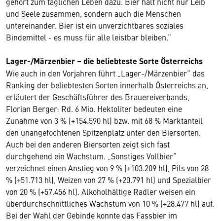
gehört zum täglichen Leben dazu. Bier hält nicht nur Leib
und Seele zusammen, sondern auch die Menschen
untereinander. Bier ist ein unverzichtbares soziales
Bindemittel - es muss für alle leistbar bleiben.“
Lager-/Märzenbier – die beliebteste Sorte Österreichs
Wie auch in den Vorjahren führt „Lager-/Märzenbier“ das
Ranking der beliebtesten Sorten innerhalb Österreichs an,
erläutert der Geschäftsführer des Brauereiverbands,
Florian Berger: Rd. 6 Mio. Hektoliter bedeuten eine
Zunahme von 3 % (+154.590 hl) bzw. mit 68 % Marktanteil
den unangefochtenen Spitzenplatz unter den Biersorten.
Auch bei den anderen Biersorten zeigt sich fast
durchgehend ein Wachstum. „Sonstiges Vollbier“
verzeichnet einen Anstieg von 9 % (+103.209 hl), Pils von 28
% (+51.713 hl), Weizen von 27 % (+20.791 hl) und Spezialbier
von 20 % (+57.456 hl). Alkoholhältige Radler weisen ein
überdurchschnittliches Wachstum von 10 % (+28.477 hl) auf.
Bei der Wahl der Gebinde konnte das Fassbier im