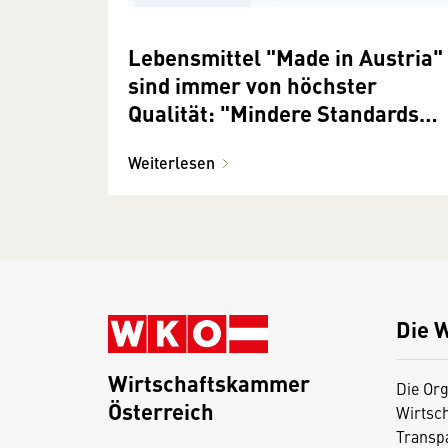
Lebensmittel "Made in Austria"
sind immer von höchster
Qualität: "Mindere Standards
sind Mythos"
Weiterlesen
Die 
Wirtschaftskammer
Die Org
Österreich
Wirtsc
D
Transp