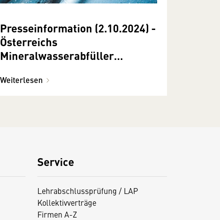
Presseinformation (2.10.2024) -
Österreichs
Mineralwasserabfüller
begehen „Tag des
Weiterlesen
Mineralwassers 2024“ mit
Aktionen
Service
Lehrabschlussprüfung / LAP
Kollektivverträge
Firmen A-Z