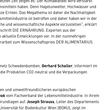
letzten Zeit zeigen es: Der Klimawandel wird verstärkt
ensmitteln haben. Denn Hagelunwetter, Hochwässer und
nze Ernten. Das Megathema ist daher die Nachhaltigkeit
mittelindustrie ist betroffen und daher haben wir in der
che und wissenschaftliche Aspekte vorzustellen“, erklärt
itschrift DIE ERNÄHRUNG. Experten aus der
n aktuelle Entwicklungen vor. In der nunmehrigen
terarbeit zum Wissenschaftspreis DER ALIMENTARIUS
iemetz Schwedenbomben,
Gerhard Schaller
, informiert im
die Produktion CO2-neutral und die Verpackungen
ren und umweltfreundlicheren europäischen
wak
vom Fachverband der Lebensmittelindustrie. In ihrem
 Grundlagen auf.
Joseph Strauss
, Leiter des Departements
Universität für Bodenkultur Wien (BOKU), zeigt im