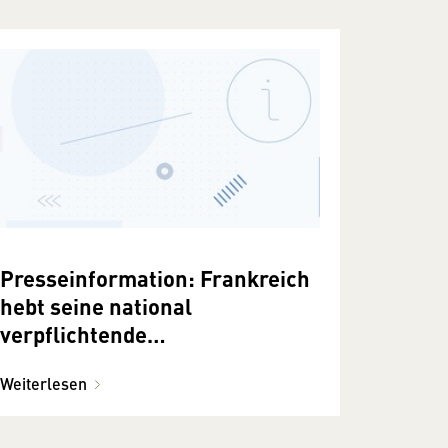
Presseinformation: Frankreich
hebt seine national
verpflichtende
Herkunftskennzeichnung
Weiterlesen
wegen Verstoßes gegen EU-
Recht auf