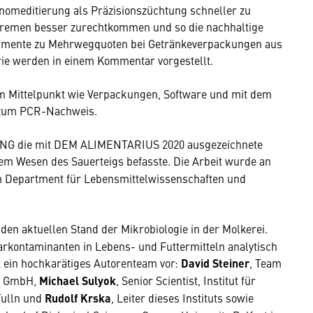
Genomeditierung als Präzisionszüchtung schneller zu
xtremen besser zurechtkommen und so die nachhaltige
gumente zu Mehrwegquoten bei Getränkeverpackungen aus
rie werden in einem Kommentar vorgestellt.
m Mittelpunkt wie Verpackungen, Software und mit dem
e zum PCR-Nachweis.
UNG die mit DEM ALIMENTARIUS 2020 ausgezeichnete
 dem Wesen des Sauerteigs befasste. Die Arbeit wurde an
am Department für Lebensmittelwissenschaften und
en aktuellen Stand der Mikrobiologie in der Molkerei.
kontaminanten in Lebens- und Futtermitteln analytisch
t ein hochkarätiges Autorenteam vor:
David Steiner
, Team
ic GmbH,
Michael Sulyok
, Senior Scientist, Institut für
Tulln und
Rudolf Krska
, Leiter dieses Instituts sowie