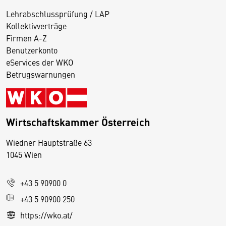
Lehrabschlussprüfung / LAP
Kollektivverträge
Firmen A-Z
Benutzerkonto
eServices der WKO
Betrugswarnungen
Wirtschaftskammer Österreich
Wiedner Hauptstraße 63
D
1045 Wien
i
e
+43 5 90900 0
s
e
+43 5 90900 250
S
https://wko.at/