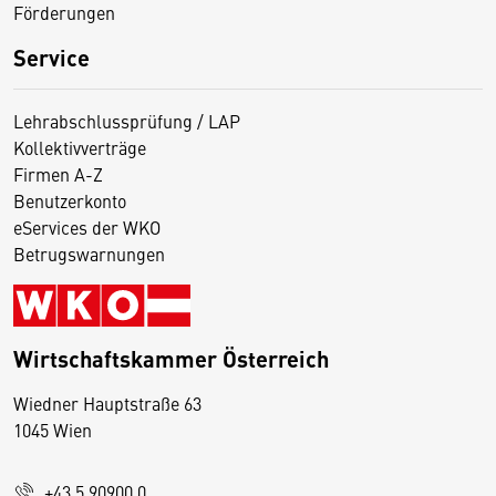
Förderungen
Service
Lehrabschlussprüfung / LAP
Kollektivverträge
Firmen A-Z
Benutzerkonto
eServices der WKO
Betrugswarnungen
Wirtschaftskammer Österreich
Wiedner Hauptstraße 63
D
1045 Wien
i
e
+43 5 90900 0