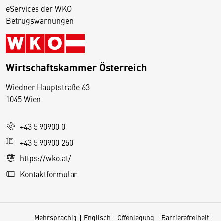
eServices der WKO
Betrugswarnungen
Wirtschaftskammer Österreich
Wiedner Hauptstraße 63
D
1045 Wien
i
e
+43 5 90900 0
s
e
+43 5 90900 250
S
https://wko.at/
e
Kontaktformular
it
e
v
Mehrsprachig
Englisch
Offenlegung
Barrierefreiheit