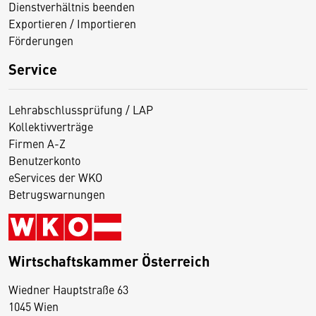
Dienstverhältnis beenden
Exportieren / Importieren
Förderungen
Service
Lehrabschlussprüfung / LAP
Kollektivverträge
Firmen A-Z
Benutzerkonto
eServices der WKO
Betrugswarnungen
Wirtschaftskammer Österreich
Wiedner Hauptstraße 63
D
1045 Wien
i