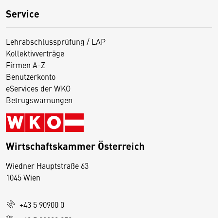
Service
Lehrabschlussprüfung / LAP
Kollektivverträge
Firmen A-Z
Benutzerkonto
eServices der WKO
Betrugswarnungen
Wirtschaftskammer Österreich
Wiedner Hauptstraße 63
D
1045 Wien
i
e
+43 5 90900 0
s