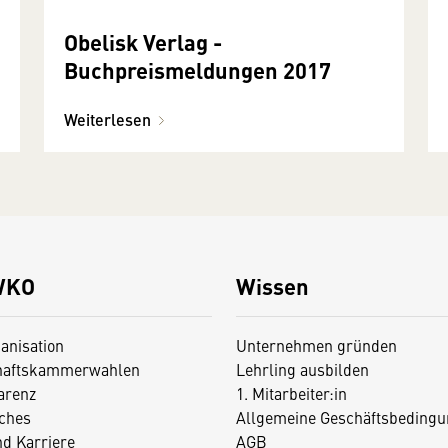
Obelisk Verlag -
Buchpreismeldungen 2017
Weiterlesen
WKO
Wissen
anisation
Unternehmen gründen
haftskammerwahlen
Lehrling ausbilden
arenz
1. Mitarbeiter:in
iches
Allgemeine Geschäftsbedingu
nd Karriere
AGB