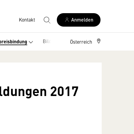
Kontakt
Anmelden
Bildung
Leseförderung
preisbindung
Österreich
ldungen 2017