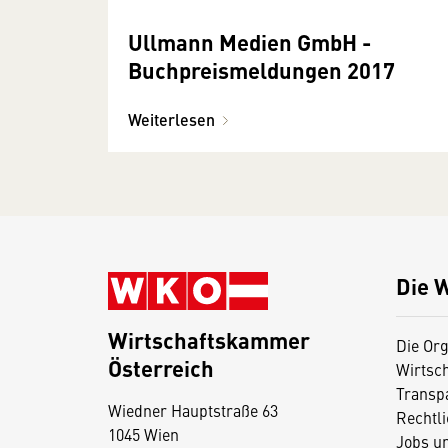
Ullmann Medien GmbH -
Buchpreismeldungen 2017
Weiterlesen
Die 
Wirtschaftskammer
Die Org
Österreich
Wirtsc
D
Transp
Wiedner Hauptstraße 63
i
Rechtl
1045 Wien
Jobs u
e