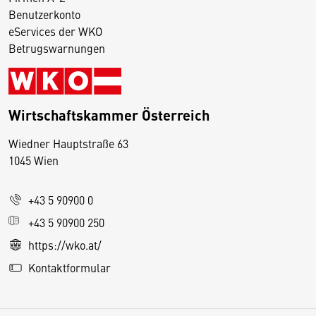
Benutzerkonto
eServices der WKO
Betrugswarnungen
Wirtschaftskammer Österreich
Wiedner Hauptstraße 63
D
1045 Wien
i
e
+43 5 90900 0
s
e
+43 5 90900 250
S
https://wko.at/
e
Kontaktformular
it
e