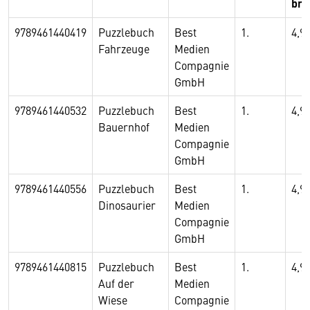
bru
9789461440419
Puzzlebuch
Best
1.
4,9
Fahrzeuge
Medien
Compagnie
GmbH
9789461440532
Puzzlebuch
Best
1.
4,9
Bauernhof
Medien
Compagnie
GmbH
9789461440556
Puzzlebuch
Best
1.
4,9
Dinosaurier
Medien
Compagnie
GmbH
9789461440815
Puzzlebuch
Best
1.
4,9
Auf der
Medien
Wiese
Compagnie