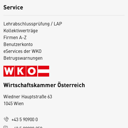
Service
Lehrabschlussprüfung / LAP
Kollektivverträge
Firmen A-Z
Benutzerkonto
eServices der WKO
Betrugswarnungen
Wirtschaftskammer Österreich
Wiedner Hauptstraße 63
D
1045 Wien
i
e
+43 5 90900 0
s