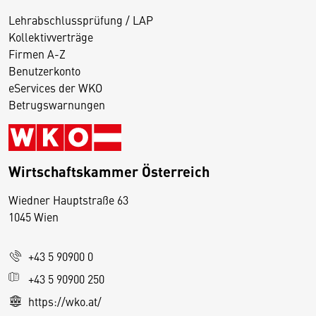
Lehrabschlussprüfung / LAP
Kollektivverträge
Firmen A-Z
Benutzerkonto
eServices der WKO
Betrugswarnungen
Wirtschaftskammer Österreich
Wiedner Hauptstraße 63
D
1045 Wien
i
e
+43 5 90900 0
s
e
+43 5 90900 250
S
https://wko.at/