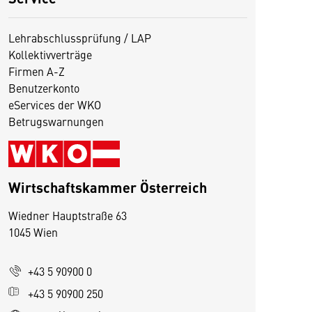
Lehrabschlussprüfung / LAP
Kollektivverträge
Firmen A-Z
Benutzerkonto
eServices der WKO
Betrugswarnungen
Wirtschaftskammer Österreich
Wiedner Hauptstraße 63
1045 Wien
D
i
+43 5 90900 0
e
s
+43 5 90900 250
e