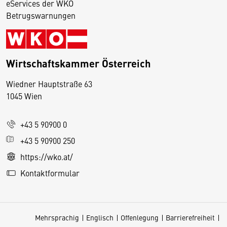
eServices der WKO
Betrugswarnungen
Wirtschaftskammer Österreich
Wiedner Hauptstraße 63
D
1045 Wien
i
e
+43 5 90900 0
s
e
+43 5 90900 250
S
https://wko.at/
e
Kontaktformular
it
e
v
Mehrsprachig
Englisch
Offenlegung
Barrierefreiheit
e