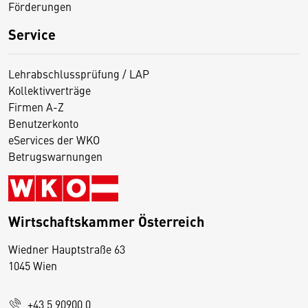
Förderungen
Service
Lehrabschlussprüfung / LAP
Kollektivverträge
Firmen A-Z
Benutzerkonto
eServices der WKO
Betrugswarnungen
Wirtschaftskammer Österreich
Wiedner Hauptstraße 63
D
1045 Wien
i
e
+43 5 90900 0
s