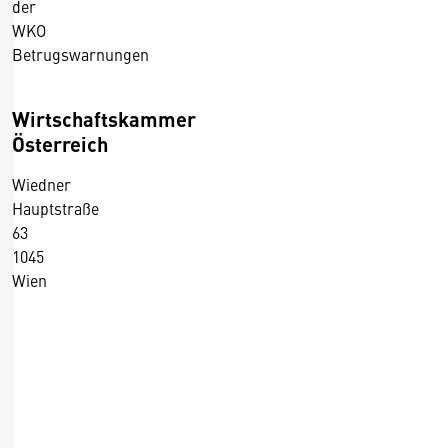
der
WKO
Betrugswarnungen
Wirtschaftskammer
Österreich
Wiedner
Hauptstraße
63
1045
Wien
+43 5 90900 0
+43 5 90900 250
https://wko.at/
D
Kontaktformular