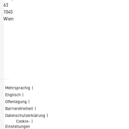
63
1045
Wien
+43 5 90900 0
+43 5 90900 250
https://wko.at/
D
Kontaktformular
i
e
s
Mehrsprachig
e
Englisch
S
Offenlegung
e
Barrierefreiheit
it
Datenschutzerklärung
Cookie-
e
Einstellungen