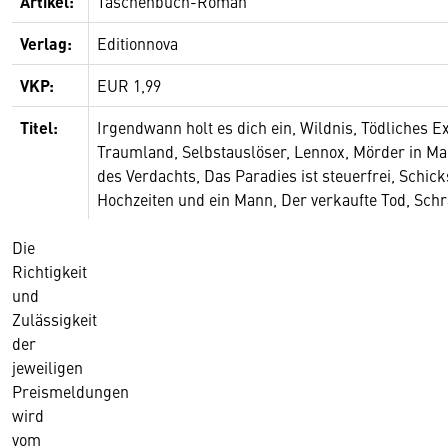
Artikel:
Taschenbuch-Roman
Verlag:
Editionnova
VKP:
EUR 1,99
Titel:
Irgendwann holt es dich ein, Wildnis, Tödliches 
Traumland, Selbstauslöser, Lennox, Mörder in Ma
des Verdachts, Das Paradies ist steuerfrei, Schi
Hochzeiten und ein Mann, Der verkaufte Tod, Sch
Die
Richtigkeit
und
Zulässigkeit
der
jeweiligen
Preismeldungen
wird
vom