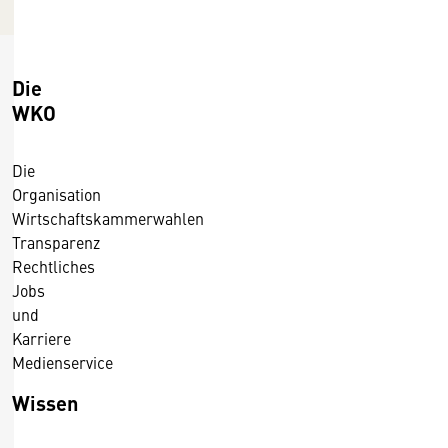
c
h
p
Die
r
WKO
e
i
Die
s
Organisation
m
Wirtschaftskammerwahlen
e
Transparenz
l
Rechtliches
d
Jobs
u
und
n
Karriere
g
Medienservice
e
n
Wissen
2