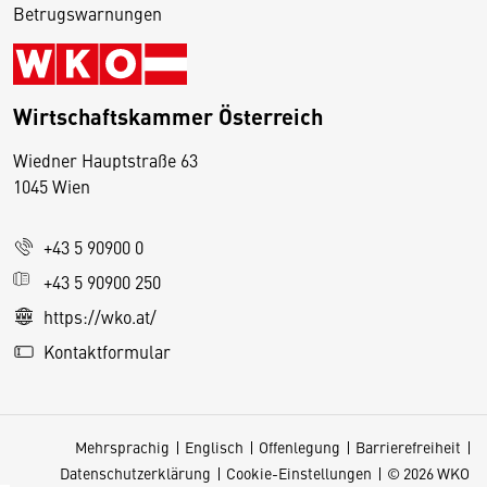
Betrugswarnungen
Wirtschaftskammer Österreich
Wiedner Hauptstraße 63
D
1045 Wien
i
e
+43 5 90900 0
s
e
+43 5 90900 250
S
https://wko.at/
e
Kontaktformular
it
e
v
Mehrsprachig
Englisch
Offenlegung
Barrierefreiheit
e
Datenschutzerklärung
Cookie-Einstellungen
© 2026 WKO