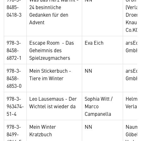
8485-
24 besinnliche
(Verla
0418-3
Gedanken für den
Droem
Advent
Knaur
Co.KG 
978-3-
Escape Room - Das
Eva Eich
arsEdi
8458-
Geheimnis des
GmbH
6872-1
Spielzeugmachers
978-3-
Mein Stickerbuch -
NN
arsEdi
8458-
Tiere im Winter
GmbH
6853-0
978-3-
Leo Lausemaus - Der
Sophia Witt /
Helmut
963474-
Wichtel ist wieder da
Marco
Verla
51-4
Campanella
978-3-
Mein Winter
NN
Nauma
8499-
Kratzbuch
Göbel