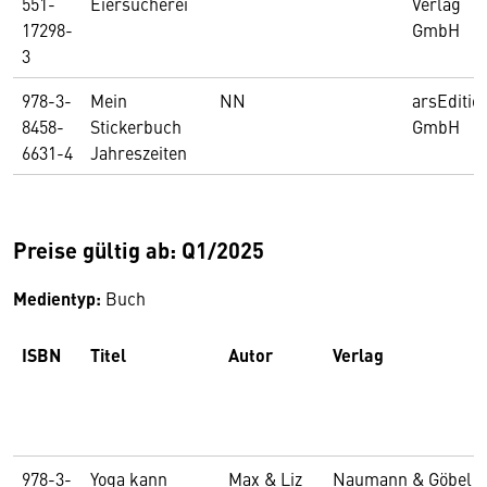
551-
Eiersucherei
Verlag
17298-
GmbH
3
978-3-
Mein
NN
arsEditio
8458-
Stickerbuch
GmbH
6631-4
Jahreszeiten
Preise gültig ab: Q1/2025
Medientyp:
Buch
ISBN
Titel
Autor
Verlag
978-3-
Yoga kann
Max & Liz
Naumann & Göbel