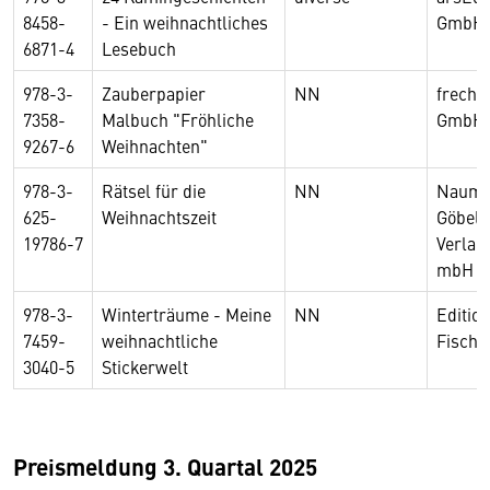
8458-
- Ein weihnachtliches
GmbH
6871-4
Lesebuch
978-3-
Zauberpapier
NN
frechv
7358-
Malbuch "Fröhliche
GmbH
9267-6
Weihnachten"
978-3-
Rätsel für die
NN
Nauma
625-
Weihnachtszeit
Göbel
19786-7
Verlag
mbH
978-3-
Winterträume - Meine
NN
Editio
7459-
weihnachtliche
Fisch
3040-5
Stickerwelt
Preismeldung 3. Quartal 2025