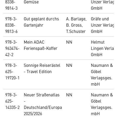
8338-
Gemüse
Unzer Verlag
9814-3
GmbH
978-3-
Gut geplant durchs
A. Barlage,
Gräfe und
8338-
Gartenjahr
B. Gross,
Unzer Verlag
9813-6
T.Schuster
GmbH
978-3-
Mein ADAC
NN
Helmut
963474-
Ferienspaß-Koffer
Lingen Verlag
42-2
GmbH
978-3-
Sonnige Reiserästel
NN
Naumann &
625-
- Travel Edition
Göbel
19720-1
Verlagsges.
mbH
978-3-
Neuer Straßenatlas
NN
Naumann &
625-
-
Göbel
14335-2
Deutschland/Europa
Verlagsges.
2025/2026
mbH