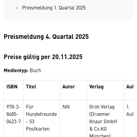
Preismeldung 1. Quartal 2025
Preismeldung 4. Quartal 2025
Preise gültig per 20.11.2025
Medientyp:
Buch
ISBN
Titel
Autor
Verlag
Aufl
978-3-
Für
NN
Groh Verlag
1.
8485-
Hundefreunde
(Droemer
Aufl
0423-7
- 53
Knaur GmbH
Postkarten
& Co.KG
München)