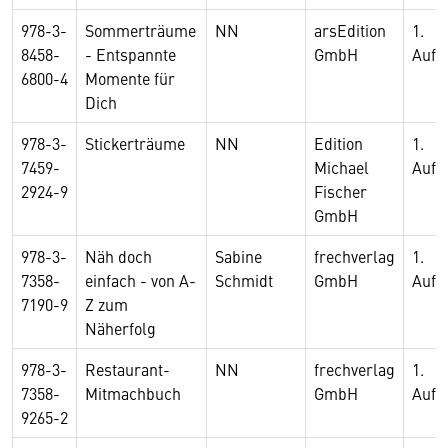
978-3-
Sommerträume
NN
arsEdition
1.
8458-
- Entspannte
GmbH
Aufl
6800-4
Momente für
Dich
978-3-
Stickerträume
NN
Edition
1.
7459-
Michael
Aufl
2924-9
Fischer
GmbH
978-3-
Näh doch
Sabine
frechverlag
1.
7358-
einfach - von A-
Schmidt
GmbH
Aufl
7190-9
Z zum
Näherfolg
978-3-
Restaurant-
NN
frechverlag
1.
7358-
Mitmachbuch
GmbH
Aufl
9265-2