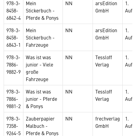
978-3-
Mein
NN
arsEdition
1.
8458-
Stickerbuch -
GmbH
Aufl
6842-4
Pferde & Ponys
978-3-
Mein
NN
arsEdition
1.
8458-
Stickerbuch -
GmbH
Aufl
6843-1
Fahrzeuge
978-3-
Was ist was
NN
Tessloff
1.
7886-
junior - Viele
Verlag
Aufl
9882-9
große
Fahrzeuge
978-3-
Was ist was
NN
Tessloff
1.
7886-
junior - Pferde
Verlag
Aufl
9881-2
& Ponys
978-3-
Zauberpapier
NN
frechverlag
1.
7358-
Malbuch -
GmbH
Aufl
9264-5
Pferde & Ponys