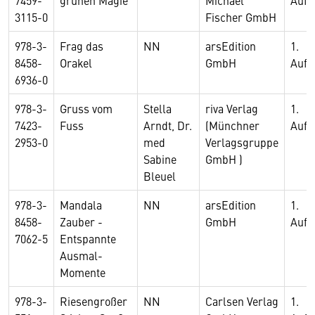
7459-
grünen Magie
Michael
Aufl
3115-0
Fischer GmbH
978-3-
Frag das
NN
arsEdition
1.
8458-
Orakel
GmbH
Aufl
6936-0
978-3-
Gruss vom
Stella
riva Verlag
1.
7423-
Fuss
Arndt, Dr.
(Münchner
Aufl
2953-0
med
Verlagsgruppe
Sabine
GmbH )
Bleuel
978-3-
Mandala
NN
arsEdition
1.
8458-
Zauber -
GmbH
Aufl
7062-5
Entspannte
Ausmal-
Momente
978-3-
Riesengroßer
NN
Carlsen Verlag
1.