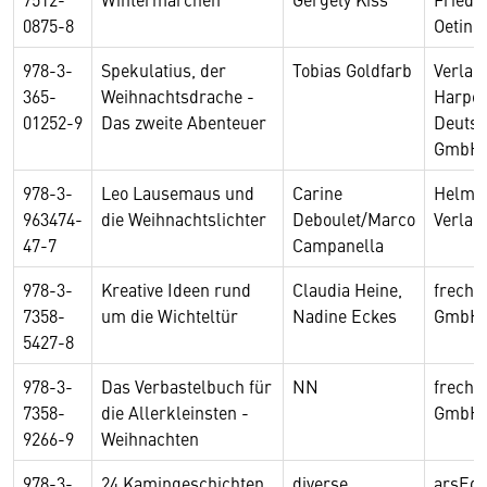
0875-8
Oetin
978-3-
Spekulatius, der
Tobias Goldfarb
Verlag
365-
Weihnachtsdrache -
Harper
01252-9
Das zweite Abenteuer
Deutsc
GmbH
978-3-
Leo Lausemaus und
Carine
Helmut
963474-
die Weihnachtslichter
Deboulet/Marco
Verla
47-7
Campanella
978-3-
Kreative Ideen rund
Claudia Heine,
frechv
7358-
um die Wichteltür
Nadine Eckes
GmbH
5427-8
978-3-
Das Verbastelbuch für
NN
frechv
7358-
die Allerkleinsten -
GmbH
9266-9
Weihnachten
978-3-
24 Kamingeschichten
diverse
arsEdi