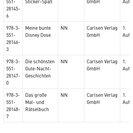
551-
Sticker-Spaß
GmbH
Aufl
28145-
6
978-3-
Meine bunte
NN
Carlsen Verlag
1.
551-
Disney Dose
GmbH
Aufl
28146-
3
978-3-
Die schönsten
NN
Carlsen Verlag
1.
551-
Gute-Nacht-
GmbH
Aufl
28147-
Geschichten
0
978-3-
Das große
NN
Carlsen Verlag
1.
551-
Mal- und
GmbH
Aufl
28148-
Rätselbuch
7