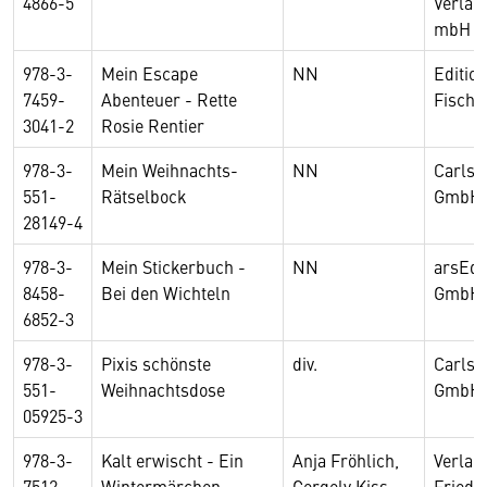
4866-5
Verlag
mbH
978-3-
Mein Escape
NN
Editio
7459-
Abenteuer - Rette
Fisch
3041-2
Rosie Rentier
978-3-
Mein Weihnachts-
NN
Carlse
551-
Rätselbock
GmbH
28149-4
978-3-
Mein Stickerbuch -
NN
arsEdi
8458-
Bei den Wichteln
GmbH
6852-3
978-3-
Pixis schönste
div.
Carlse
551-
Weihnachtsdose
GmbH
05925-3
978-3-
Kalt erwischt - Ein
Anja Fröhlich,
Verlag
7512-
Wintermärchen
Gergely Kiss
Friedr