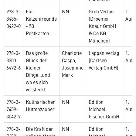
978-3-
Für
NN
Groh Verlag
1.
8485-
Katzenfreunde
(Droemer
Aufl
0422-0
- 53
Knaur GmbH
Postkarten
& Co.KG
München)
978-3-
Das große
Charlotte
Lappan Verlag
1.
8303-
Glück der
Caspa,
(Carlsen
Aufl
6472-6
kleinen
Josephine
Verlag GmbH)
Dinge...und
Mark
wo es sich
versteckt
978-3-
Kulinarischer
NN
Edition
1.
7459-
Hüttenzauber
Michael
Aufl
3042-9
Fischer GmbH
978-3-
Die Kraft der
NN
Edition
1.