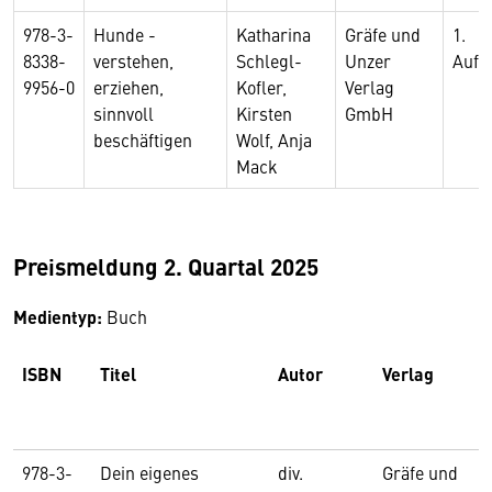
978-3-
Hunde -
Katharina
Gräfe und
1.
8338-
verstehen,
Schlegl-
Unzer
Aufl
9956-0
erziehen,
Kofler,
Verlag
sinnvoll
Kirsten
GmbH
beschäftigen
Wolf, Anja
Mack
Preismeldung 2. Quartal 2025
Medientyp:
Buch
ISBN
Titel
Autor
Verlag
978-3-
Dein eigenes
div.
Gräfe und