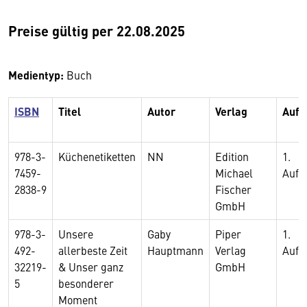
Preise gültig per 22.08.2025
Medientyp:
Buch
ISBN
Titel
Autor
Verlag
Aufl
978-3-
Küchenetiketten
NN
Edition
1.
7459-
Michael
Aufl
2838-9
Fischer
GmbH
978-3-
Unsere
Gaby
Piper
1.
492-
allerbeste Zeit
Hauptmann
Verlag
Aufl
32219-
& Unser ganz
GmbH
5
besonderer
Moment