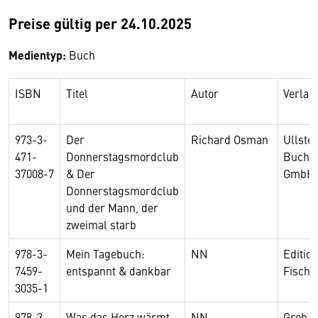
Preise gültig per 24.10.2025
Medientyp:
Buch
ISBN
Titel
Autor
Verlag
973-3-
Der
Richard Osman
Ullstei
471-
Donnerstagsmordclub
Buchve
37008-7
& Der
GmbH
Donnerstagsmordclub
und der Mann, der
zweimal starb
978-3-
Mein Tagebuch:
NN
Editio
7459-
entspannt & dankbar
Fisch
3035-1
978-3-
Was das Herz wärmt -
NN
Groh V