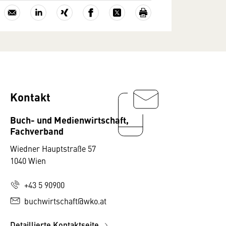
Kontakt
Buch- und Medienwirtschaft,
LP
Fachverband
9,95
Wiedner Hauptstraße 57
1040 Wien
9,95
9,95
+43 5 90900
buchwirtschaft@wko.at
2,95
Detaillierte Kontaktseite