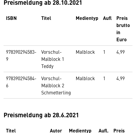
Preismeldung ab 28.10.2021
ISBN
Titel
Medientyp
Aufl
Preis
brutto
in
Euro
978390294583-
Vorschul-
Malblock
1
4,99
9
Malblock 1
Teddy
978390294584-
Vorschul-
Malblock
1
4,99
6
Malblock 2
Schmetterling
Preismeldung ab 28.6.2021
Titel
Autor
Medientyp
Aufl.
Preis