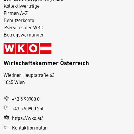
Kollektivverträge
Firmen A-Z
Benutzerkonto
eServices der WKO
Betrugswarnungen
Wirtschaftskammer Österreich
Wiedner Hauptstraße 63
D
1045 Wien
i
e
+43 5 90900 0
s
e
+43 5 90900 250
S
https://wko.at/
e
Kontaktformular
it