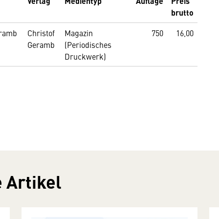
Verlag
Medientyp
Auflage
Preis
brutto
eramb
Christof
Magazin
750
16,00
Geramb
(Periodisches
Druckwerk)
 Artikel