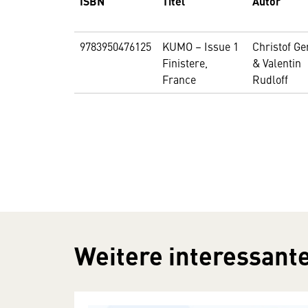
ISBN
Titel
Autor
9783950476125
KUMO – Issue 1
Christof G
Finistere,
& Valentin
France
Rudloff
Weitere interessante