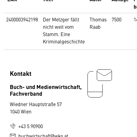
b
2400003942198
Der Metzger fällt
Thomas
7500
1
nicht weit vom
Raab
Stamm. Eine
Kriminalgeschichte
Kontakt
Buch- und Medienwirtschaft,
Fachverband
Wiedner Hauptstraße 57
1040 Wien
+43 5 90900
buchwirtschaft@wko.at