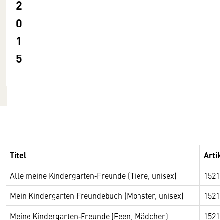
2
0
1
5
Titel
Art
Alle meine Kindergarten‐Freunde (Tiere, unisex)
1521
Mein Kindergarten Freundebuch (Monster, unisex)
1521
Meine Kindergarten‐Freunde (Feen, Mädchen)
1521