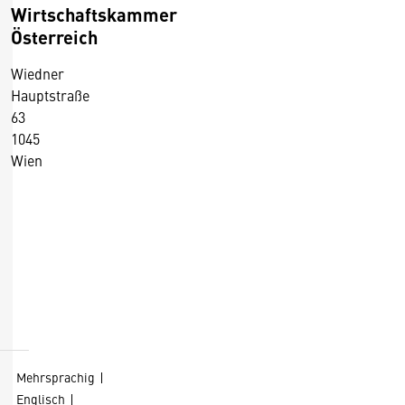
Wirtschaftskammer
Österreich
Wiedner
Hauptstraße
63
1045
Wien
+43 5 90900 0
+43 5 90900 250
https://wko.at/
D
Kontaktformular
i
e
s
Mehrsprachig
e
Englisch