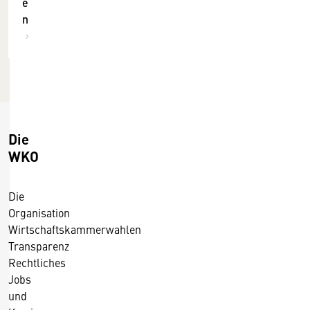
e
n
.
n
/
3
1
.
.
2
1
0
0
1
.
5
2
Die
0
WKO
1
5
Die
Organisation
Wirtschaftskammerwahlen
Transparenz
Rechtliches
Jobs
und