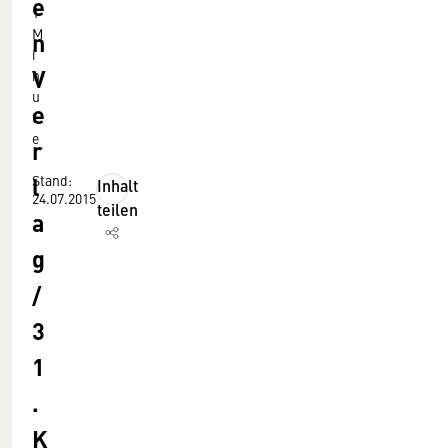
e
1
M
n
i
V
n
u
e
t
e
r
l
Stand:
Inhalt
24.07.2015
teilen
a
g
/
3
1
.
K